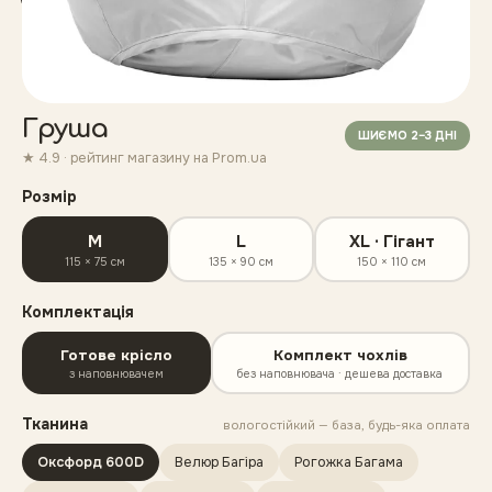
▶
цех
Груша
ШИЄМО 2–3 ДНІ
★ 4.9 · рейтинг магазину на Prom.ua
Розмір
M
L
XL · Гігант
115 × 75 см
135 × 90 см
150 × 110 см
Комплектація
Готове крісло
Комплект чохлів
з наповнювачем
без наповнювача · дешева доставка
Тканина
вологостійкий — база, будь-яка оплата
Оксфорд 600D
Велюр Багіра
Рогожка Багама