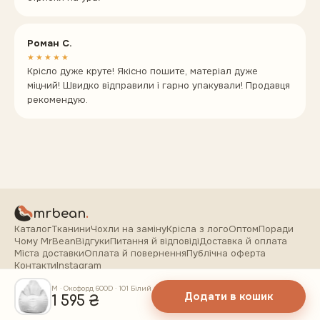
Роман С.
★★★★★
Крісло дуже круте! Якісно пошите, матеріал дуже
міцний! Швидко відправили і гарно упакували! Продавця
рекомендую.
mrbean
.
Каталог
Тканини
Чохли на заміну
Крісла з лого
Оптом
Поради
Чому MrBean
Відгуки
Питання й відповіді
Доставка й оплата
Міста доставки
Оплата й повернення
Публічна оферта
Контакти
Instagram
+38 (067) 347-45-67
M · Оксфорд 600D · 101 Білий
Власний цех · Україна · з 2018
Додати в кошик
1 595 ₴
ФОП Кольба Дмитро Олександрович
· РНОКПП
3396511894