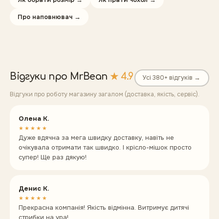
Про наповнювач →
Відгуки про MrBean
★ 4.9
Усі 380+ відгуків →
Відгуки про роботу магазину загалом (доставка, якість, сервіс).
Олена К.
★★★★★
Дуже вдячна за мега швидку доставку, навіть не
очікувала отримати так швидко. І крісло-мішок просто
супер! Ще раз дякую!
Денис К.
★★★★★
Прекрасна компанія! Якість відмінна. Витримує дитячі
стрибки на ура!