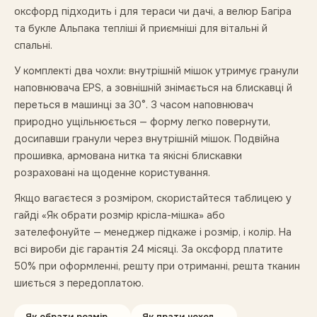
оксфорд підходить і для тераси чи дачі, а велюр Багіра
та букле Альпака тепліші й приємніші для вітальні й
спальні.
У комплекті два чохли: внутрішній мішок утримує гранули
наповнювача EPS, а зовнішній знімається на блискавці й
переться в машинці за 30°. З часом наповнювач
природно ущільнюється — форму легко повернути,
досипавши гранули через внутрішній мішок. Подвійна
прошивка, армована нитка та якісні блискавки
розраховані на щоденне користування.
Якщо вагаєтеся з розміром, скористайтеся таблицею у
гайді «Як обрати розмір крісла-мішка» або
зателефонуйте — менеджер підкаже і розмір, і колір. На
всі вироби діє гарантія 24 місяці. За оксфорд платите
50% при оформленні, решту при отриманні, решта тканин
шиється з передоплатою.
Як обрати розмір →
Як прати чохол →