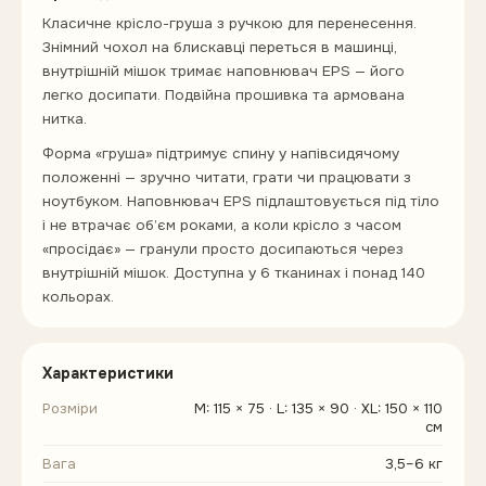
Класичне крісло-груша з ручкою для перенесення.
Знімний чохол на блискавці переться в машинці,
внутрішній мішок тримає наповнювач EPS — його
легко досипати. Подвійна прошивка та армована
нитка.
Форма «груша» підтримує спину у напівсидячому
положенні — зручно читати, грати чи працювати з
ноутбуком. Наповнювач EPS підлаштовується під тіло
і не втрачає об’єм роками, а коли крісло з часом
«просідає» — гранули просто досипаються через
внутрішній мішок. Доступна у 6 тканинах і понад 140
кольорах.
Характеристики
Розміри
M: 115 × 75 · L: 135 × 90 · XL: 150 × 110
см
Вага
3,5–6 кг