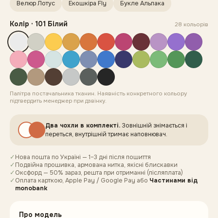
Велюр Лотус
Екошкіра Fly
Букле Альпака
Колір
·
101 Білий
28
кольорів
Палітра постачальника тканин. Наявність конкретного кольору
підтвердить менеджер при дзвінку.
Два чохли в комплекті.
Зовнішній знімається і
переться, внутрішній тримає наповнювач.
✓
Нова пошта по Україні — 1–3 дні після пошиття
✓
Подвійна прошивка, армована нитка, якісні блискавки
✓
Оксфорд — 50% зараз, решта при отриманні (післяплата)
✓
Оплата карткою, Apple Pay / Google Pay
або
Частинами від
monobank
Про модель