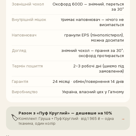
Зовнішній чохол
Оксфорд 600D — знімний, переться
за 30°
Внутрішній мішок
тримає наповнювач — нічого не
висипається
Наповнювач
гранули EPS (пінополістирол),
можна досипати
Догляд
знімний чохол — прання за 30°;
оксфорд протирається
Термін пошиття
2–3 робочі дні (шиємо під
замовлення)
Гарантія
24 місяці · обмін/повернення 14 днів
Виробництво
Україна, власний цех у Гатному
Разом
з «Пуф Круглий»
— дешевше на 10%
🏷️
→
Комплект: Груша + Пуф Круглий
· від
1 965 ₴
— одна
тканина, один колір