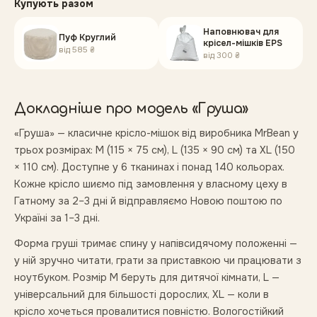
Купують разом
Наповнювач для
Пуф Круглий
крісел-мішків EPS
від
585 ₴
від
300 ₴
Докладніше про модель «
Груша
»
«Груша» — класичне крісло-мішок від виробника MrBean у
трьох розмірах: M (115 × 75 см), L (135 × 90 см) та XL (150
× 110 см). Доступне у 6 тканинах і понад 140 кольорах.
Кожне крісло шиємо під замовлення у власному цеху в
Гатному за 2–3 дні й відправляємо Новою поштою по
Україні за 1–3 дні.
Форма груші тримає спину у напівсидячому положенні —
у ній зручно читати, грати за приставкою чи працювати з
ноутбуком. Розмір M беруть для дитячої кімнати, L —
універсальний для більшості дорослих, XL — коли в
крісло хочеться провалитися повністю. Вологостійкий