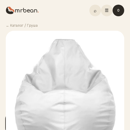
mrbean
.
⌕
☰
0
← Каталог
/
Груша