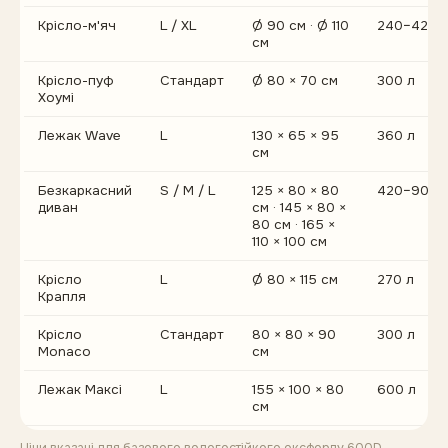
Крісло-м'яч
L / XL
Ø 90 см · Ø 110
240–420 
см
Крісло-пуф
Стандарт
Ø 80 × 70 см
300 л
Хоумі
Лежак Wave
L
130 × 65 × 95
360 л
см
Безкаркасний
S / M / L
125 × 80 × 80
420–900 
диван
см · 145 × 80 ×
80 см · 165 ×
110 × 100 см
Крісло
L
Ø 80 × 115 см
270 л
Крапля
Крісло
Стандарт
80 × 80 × 90
300 л
Monaco
см
Лежак Максі
L
155 × 100 × 80
600 л
см