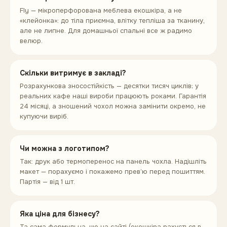
Fly — мікроперфорована меблева екошкіра, а не
«клейонка»: до тіла приємна, влітку тепліша за тканину,
але не липне. Для домашньої спальні все ж радимо
велюр.
Скільки витримує в закладі?
Розрахункова зносостійкість — десятки тисяч циклів; у
реальних кафе наші вироби працюють роками. Гарантія
24 місяці, а зношений чохол можна замінити окремо, не
купуючи виріб.
Чи можна з логотипом?
Так: друк або термоперенос на панель чохла. Надішліть
макет — порахуємо і покажемо прев’ю перед пошиттям.
Партія — від 1 шт.
Яка ціна для бізнесу?
Та сама формульна, що на сайті (екошкіра рахується в