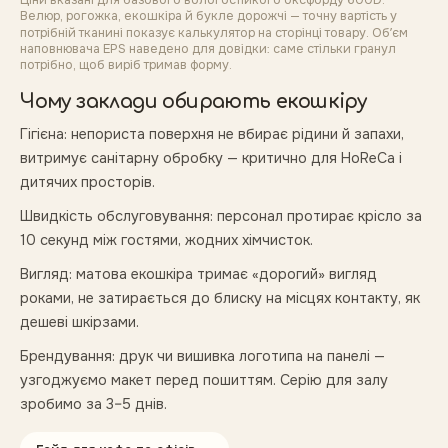
Ціни вказані для базового вологостійкого оксфорду 600D.
Велюр, рогожка, екошкіра й букле дорожчі — точну вартість у
потрібній тканині показує калькулятор на сторінці товару. Обʼєм
наповнювача EPS наведено для довідки: саме стільки гранул
потрібно, щоб виріб тримав форму.
Чому заклади обирають екошкіру
Гігієна: непориста поверхня не вбирає рідини й запахи,
витримує санітарну обробку — критично для HoReCa і
дитячих просторів.
Швидкість обслуговування: персонал протирає крісло за
10 секунд між гостями, жодних хімчисток.
Вигляд: матова екошкіра тримає «дорогий» вигляд
роками, не затирається до блиску на місцях контакту, як
дешеві шкірзами.
Брендування: друк чи вишивка логотипа на панелі —
узгоджуємо макет перед пошиттям. Серію для залу
зробимо за 3–5 днів.