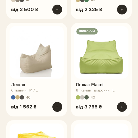
+40
+40
від
2 500 ₴
+
від
2 325 ₴
+
ШИРОКИЙ
Лежак
Лежак Максі
6 тканин · M / L
6 тканин · широкий · L
+40
+40
від
1 562 ₴
+
від
3 795 ₴
+