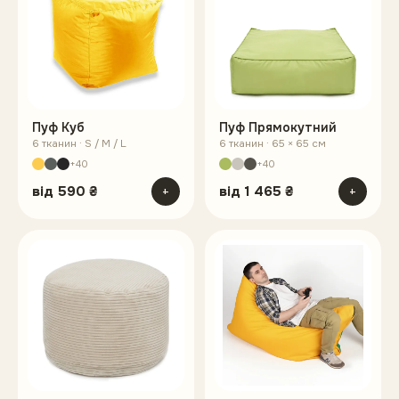
Пуф Куб
Пуф Прямокутний
6 тканин · S / M / L
6 тканин · 65 × 65 см
+40
+40
від
590 ₴
+
від
1 465 ₴
+