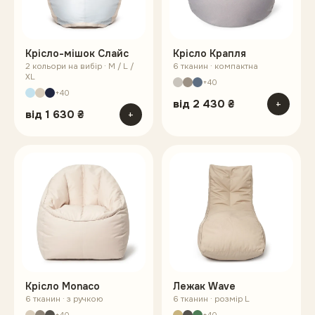
Крісло-мішок Слайс
Крісло Крапля
2 кольори на вибір · M / L /
6 тканин · компактна
XL
+40
+40
від
2 430 ₴
+
від
1 630 ₴
+
Крісло Monaco
Лежак Wave
6 тканин · з ручкою
6 тканин · розмір L