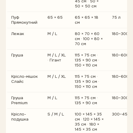
45 см · 50 ×
50 × 50 см
Пуф
65 × 65
65 × 65 × 18
75 л
Прямокутний
см
Лежак
M / L
80 × 70 × 60
180–300 л
см · 100 × 80 ×
70 см
Груша
M / L / XL
115 × 75 см ·
180–600 л
· Гігант
135 × 90 см ·
150 × 110 см
Крісло-мішок
M / L / XL
115 × 75 см ·
180–600 л
Слайс
135 × 90 см ·
150 × 110 см
Груша
M / L
115 × 75 см ·
180–300 л
Premium
135 × 90 см
Крісло-
S / M / L
100 × 145 × 35
300–450 
подушка
см · 120 × 145 ×
35 см · 180 ×
145 × 35 см