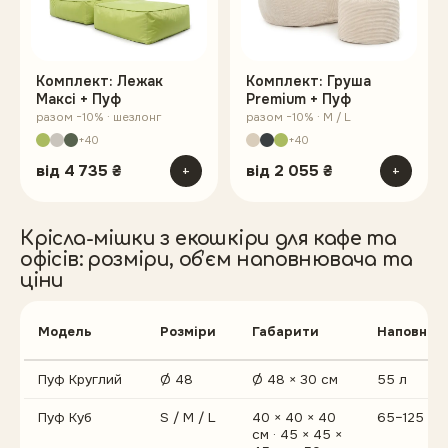
Комплект: Лежак
Комплект: Груша
Максі + Пуф
Premium + Пуф
разом −10% · шезлонг
разом −10% · M / L
+40
+40
від
4 735 ₴
+
від
2 055 ₴
+
Крісла-мішки з екошкіри для кафе та
офісів
: розміри, обʼєм наповнювача та
ціни
Модель
Розміри
Габарити
Наповнюв
Пуф Круглий
Ø 48
Ø 48 × 30 см
55 л
Пуф Куб
S / M / L
40 × 40 × 40
65–125 л
см · 45 × 45 ×