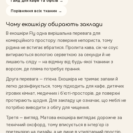
Гайд для кафе та офісів
→
Порівняння всіх тканин
→
Чому екошкіру обирають заклади
В екошкіри Fly одна вирішальна перевага для
комерційного простору: поверхня непориста, тому
рідина не встигає вбратися. Пролита кава, сік чи соус
витираються вологою серветкою за секунди й не
лишають сліду — на відміну від будь-якої тканини з
ворсом, де пляма потребує прання.
Друга перевага — гігієна. Екошкіра не тримає запахи й
легко дезінфікується, тому підходить для кафе, дитячих
ігрових кімнат, медичних і б’юті-просторів, де поверхні
протирають щодня. Для закладу це означає, що меблі не
потрібно виводити з обігу для чищення.
Третя — вигляд. Матова екошкіра виглядає дорожче за
технічний оксфорд, тому вписується в інтер’єр із
претензією на дизайн, а не лише в утилітарний простір.