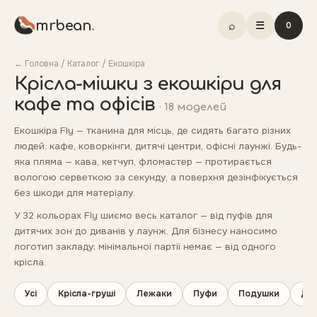
mrbean
.
⌕
☰
0
← Головна
/
Каталог
/
Екошкіра
Крісла-мішки з екошкіри для
кафе та офісів
·
18
моделей
Екошкіра Fly — тканина для місць, де сидять багато різних
людей: кафе, коворкінги, дитячі центри, офісні лаунжі. Будь-
яка пляма — кава, кетчуп, фломастер — протирається
вологою серветкою за секунду, а поверхня дезінфікується
без шкоди для матеріалу.
У 32 кольорах Fly шиємо весь каталог — від пуфів для
дитячих зон до диванів у лаунж. Для бізнесу наносимо
логотип закладу; мінімальної партії немає — від одного
крісла.
Усі
Крісла-груші
Лежаки
Пуфи
Подушки
Ди