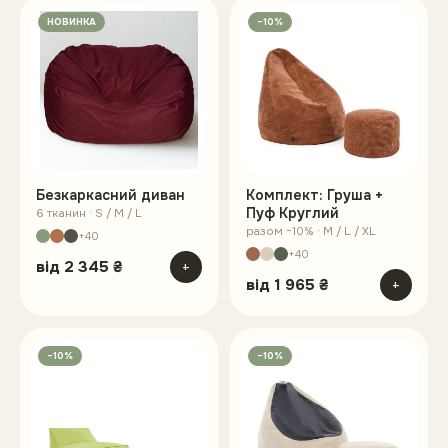
НОВИНКА
−10%
Безкаркасний диван
Комплект: Груша +
Пуф Круглий
6 тканин · S / M / L
разом −10% · M / L / XL
+40
+40
від
2 345 ₴
+
від
1 965 ₴
+
−10%
−10%