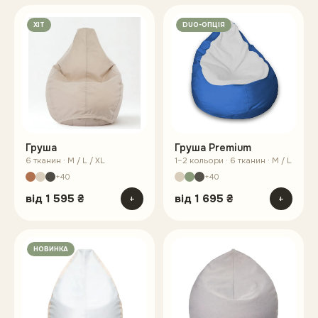
ХІТ
DUO-ОПЦІЯ
Груша
Груша Premium
6 тканин · M / L / XL
1–2 кольори · 6 тканин · M / L
+40
+40
від
1 595 ₴
+
від
1 695 ₴
+
НОВИНКА