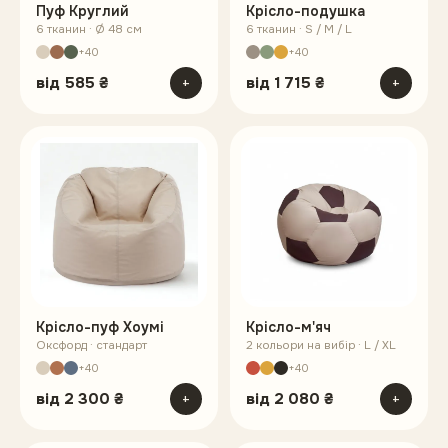
Пуф Круглий
Крісло-подушка
6 тканин · Ø 48 см
6 тканин · S / M / L
+40
+40
від
585 ₴
+
від
1 715 ₴
+
Крісло-пуф Хоумі
Крісло-м'яч
Оксфорд · стандарт
2 кольори на вибір · L / XL
+40
+40
від
2 300 ₴
+
від
2 080 ₴
+