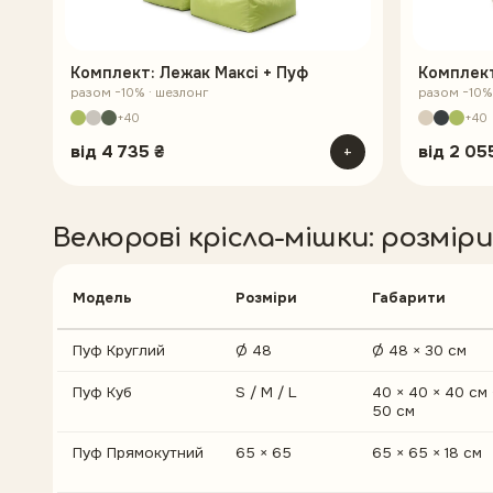
Комплект: Лежак Максі + Пуф
Комплект
разом −10% · шезлонг
разом −10% 
+40
+40
від
4 735 ₴
+
від
2 05
Велюрові крісла-мішки
: розмір
Модель
Розміри
Габарити
Пуф Круглий
Ø 48
Ø 48 × 30 см
Пуф Куб
S / M / L
40 × 40 × 40 см 
50 см
Пуф Прямокутний
65 × 65
65 × 65 × 18 см