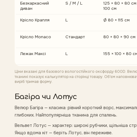
Безкаркасний
S / M / L
125 × 80 × 80 см 
диван
100 см
Крісло Крапля
L
Ø 80 × 115 см
Крісло Monaco
Стандарт
80 × 80 × 90 см
Лежак Максі
L
155 × 100 × 80 с
Ціни вказані для базового вологостійкого оксфорду 600D. Велюр,
тканині показує калькулятор на сторінці товару. Обʼєм наповнюв
виріб тримав форму.
Багіра чи Лотус
Велюр Багіра — класика: рівний короткий ворс, максимальн
глибоких. Найпопулярніша тканина для спалень.
Вельвет Лотус — характер: широкі рубчики, щільніша струк
Якщо вдома кіт — беріть Лотус, він переживе.