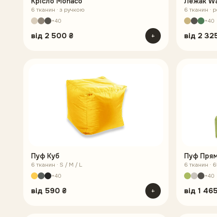
Крісло Monaco
Лежак W
6 тканин · з ручкою
6 тканин · 
+40
+40
від
2 500 ₴
+
від
2 32
Пуф Куб
Пуф Пря
6 тканин · S / M / L
6 тканин · 
+40
+40
від
590 ₴
+
від
1 465