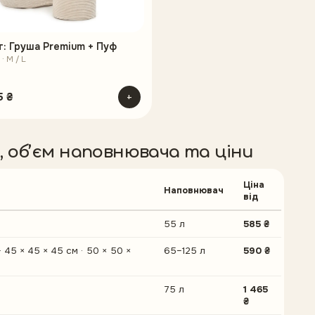
: Груша Premium + Пуф
· M / L
5 ₴
+
и, обʼєм наповнювача та ціни
Ціна
Наповнювач
від
55 л
585 ₴
· 45 × 45 × 45 см · 50 × 50 ×
65–125 л
590 ₴
75 л
1 465
₴