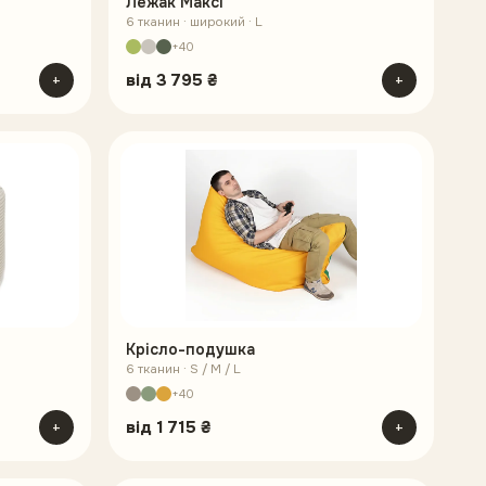
Лежак Максі
6 тканин · широкий · L
+40
+
від
3 795 ₴
+
Крісло-подушка
6 тканин · S / M / L
+40
+
від
1 715 ₴
+