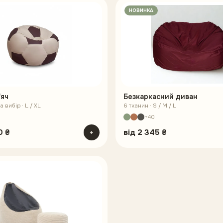
НОВИНКА
'яч
Безкаркасний диван
 вибір · L / XL
6 тканин · S / M / L
+40
0 ₴
+
від
2 345 ₴