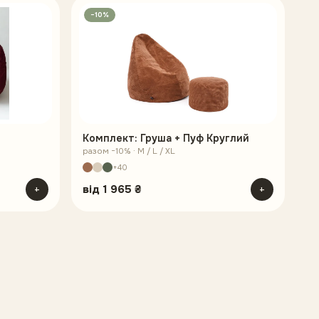
−10%
Комплект: Груша + Пуф Круглий
разом −10% · M / L / XL
+40
+
від
1 965 ₴
+