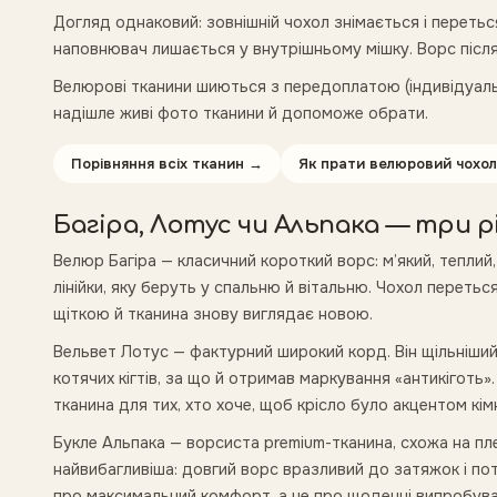
Догляд однаковий: зовнішній чохол знімається і перетьс
наповнювач лишається у внутрішньому мішку. Ворс після
Велюрові тканини шиються з передоплатою (індивідуальн
надішле живі фото тканини й допоможе обрати.
Порівняння всіх тканин
→
Як прати велюровий чохол
Багіра, Лотус чи Альпака — три р
Велюр Багіра — класичний короткий ворс: м’який, тепли
лінійки, яку беруть у спальню й вітальню. Чохол перетьс
щіткою й тканина знову виглядає новою.
Вельвет Лотус — фактурний широкий корд. Він щільніший
котячих кігтів, за що й отримав маркування «антикіготь»
тканина для тих, хто хоче, щоб крісло було акцентом кім
Букле Альпака — ворсиста premium-тканина, схожа на плед
найвибагливіша: довгий ворс вразливий до затяжок і потр
про максимальний комфорт, а не про щоденні випробува