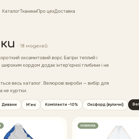
Каталог
Тканини
Про цех
Доставка
шки
·
18
моделей
короткий оксамитовий ворс Багіри теплий і
з широким кордом додає інтерʼєрної глибини і не
иється весь каталог. Велюрові вироби — вибір для
 а не куртки.
Ве
Дивани
Комплекти −10%
Оксфорд (вуличні)
Мʼячі
Я
НОВИНКА