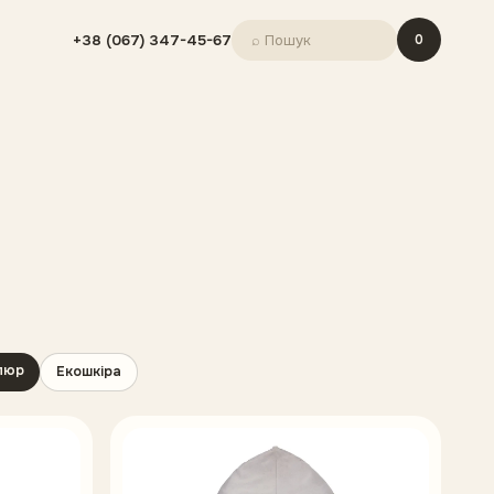
+38 (067) 347-45-67
⌕ Пошук
0
люр
Екошкіра