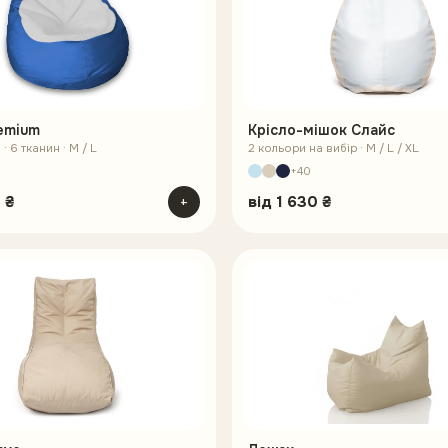
emium
Крісло-мішок Слайс
· 6 тканин · M / L
2 кольори на вибір · M / L / XL
+40
 ₴
+
від
1 630 ₴