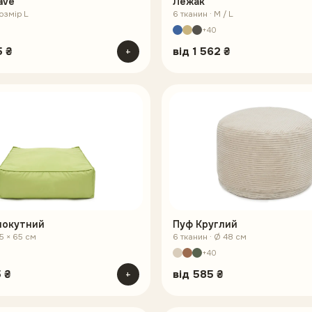
ave
Лежак
розмір L
6 тканин · M / L
+40
5 ₴
+
від
1 562 ₴
мокутний
Пуф Круглий
65 × 65 см
6 тканин · Ø 48 см
+40
 ₴
+
від
585 ₴