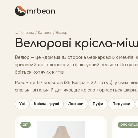
mrbean
.
← Головна
/
Каталог
/
Велюр
Велюрові крісла-мі
Велюр — це «домашня» сторона безкаркасних меблів: 
приємний до голої шкіри, а фактурний вельвет Лотус і
боїться котячих кігтів.
Разом це 57 кольорів (35 Багіра + 22 Лотус), у яких ш
спальні, вітальні й дитячої, де крісло торкається шкіри,
Усі
Крісла-груші
Лежаки
Пуфи
Подушки
ХІТ
DUO-ОПЦІ