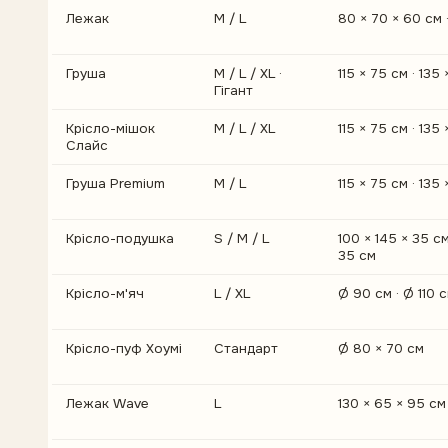
Лежак
M / L
80 × 70 × 60 см 
Груша
M / L / XL ·
115 × 75 см · 135 
Гігант
Крісло-мішок
M / L / XL
115 × 75 см · 135 
Слайс
Груша Premium
M / L
115 × 75 см · 135
Крісло-подушка
S / M / L
100 × 145 × 35 см
35 см
Крісло-м'яч
L / XL
Ø 90 см · Ø 110 
Крісло-пуф Хоумі
Стандарт
Ø 80 × 70 см
Лежак Wave
L
130 × 65 × 95 см