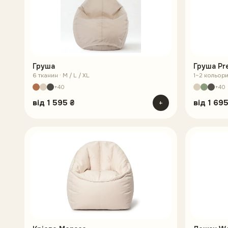
Груша
Груша Pr
6 тканин · M / L / XL
1–2 кольори 
+40
+40
від
1 595 ₴
+
від
1 695