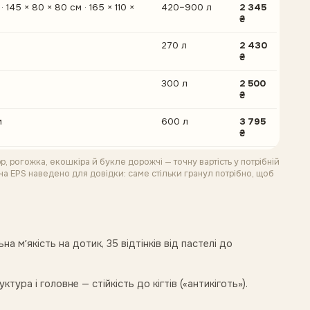
· 145 × 80 × 80 см · 165 × 110 ×
420–900 л
2 345
₴
270 л
2 430
₴
300 л
2 500
₴
м
600 л
3 795
₴
 рогожка, екошкіра й букле дорожчі — точну вартість у потрібній
ача EPS наведено для довідки: саме стільки гранул потрібно, щоб
а мʼякість на дотик, 35 відтінків від пастелі до
тура і головне — стійкість до кігтів («антикіготь»).