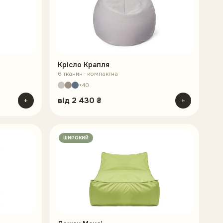
Крісло Крапля
6 тканин · компактна
+40
+
від
2 430 ₴
+
ШИРОКИЙ