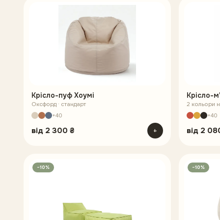
Крісло-пуф Хоумі
Крісло-м
Оксфорд · стандарт
2 кольори на
+40
+40
від
2 300 ₴
+
від
2 08
−10%
−10%