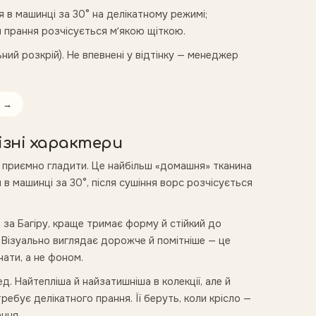
я в машинці за 30° на делікатному режимі;
 прання розчісується мʼякою щіткою.
ий розкрій). Не впевнені у відтінку — менеджер
→
ізні характери
й, приємно гладити. Це найбільш «домашня» тканина
я в машинці за 30°, після сушіння ворс розчісується
 за Багіру, краще тримає форму й стійкий до
. Візуально виглядає дорожче й помітніше — це
нати, а не фоном.
. Найтепліша й найзатишніша в колекції, але й
ебує делікатного прання. Її беруть, коли крісло —
ння.