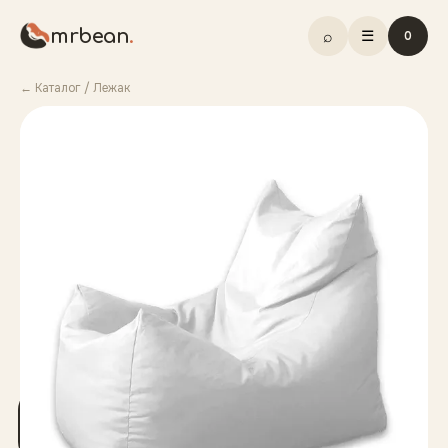
mrbean
.
⌕
☰
0
← Каталог
/
Лежак