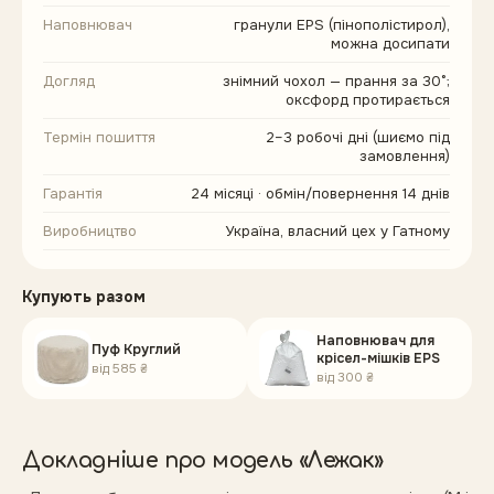
Наповнювач
гранули EPS (пінополістирол),
можна досипати
Догляд
знімний чохол — прання за 30°;
оксфорд протирається
Термін пошиття
2–3 робочі дні (шиємо під
замовлення)
Гарантія
24 місяці · обмін/повернення 14 днів
Виробництво
Україна, власний цех у Гатному
Купують разом
Наповнювач для
Пуф Круглий
крісел-мішків EPS
від
585 ₴
від
300 ₴
Докладніше про модель «
Лежак
»