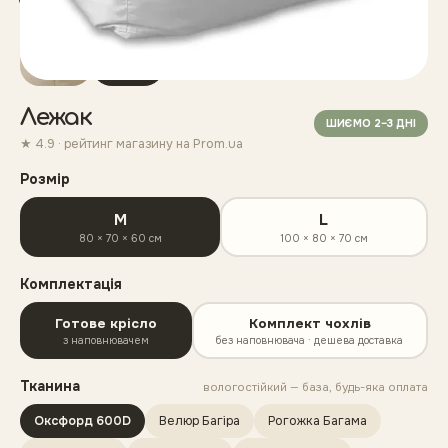
▶
цех
Лежак
ШИЄМО 2–3 ДНІ
★ 4.9 · рейтинг магазину на Prom.ua
Розмір
M
L
80 × 70 × 60 см
100 × 80 × 70 см
Комплектація
Готове крісло
Комплект чохлів
з наповнювачем
без наповнювача · дешева доставка
Тканина
вологостійкий — база, будь-яка оплата
Оксфорд 600D
Велюр Багіра
Рогожка Багама