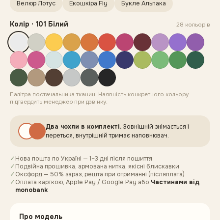
Велюр Лотус
Екошкіра Fly
Букле Альпака
Колір
·
101 Білий
28
кольорів
Палітра постачальника тканин. Наявність конкретного кольору
підтвердить менеджер при дзвінку.
Два чохли в комплекті.
Зовнішній знімається і
переться, внутрішній тримає наповнювач.
✓
Нова пошта по Україні — 1–3 дні після пошиття
✓
Подвійна прошивка, армована нитка, якісні блискавки
✓
Оксфорд — 50% зараз, решта при отриманні (післяплата)
✓
Оплата карткою, Apple Pay / Google Pay
або
Частинами від
monobank
Про модель