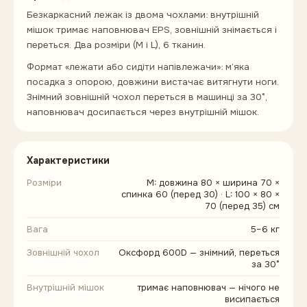
Безкаркасний лежак із двома чохлами: внутрішній
мішок тримає наповнювач EPS, зовнішній знімається і
переться. Два розміри (M і L), 6 тканин.
Формат «лежати або сидіти напівлежачи»: м’яка
посадка з опорою, довжини вистачає витягнути ноги.
Знімний зовнішній чохол переться в машинці за 30°,
наповнювач досипається через внутрішній мішок.
Характеристики
Розміри
M: довжина 80 × ширина 70 ×
спинка 60 (перед 30) · L: 100 × 80 ×
70 (перед 35) см
Вага
5–6 кг
Зовнішній чохол
Оксфорд 600D — знімний, переться
за 30°
Внутрішній мішок
тримає наповнювач — нічого не
висипається