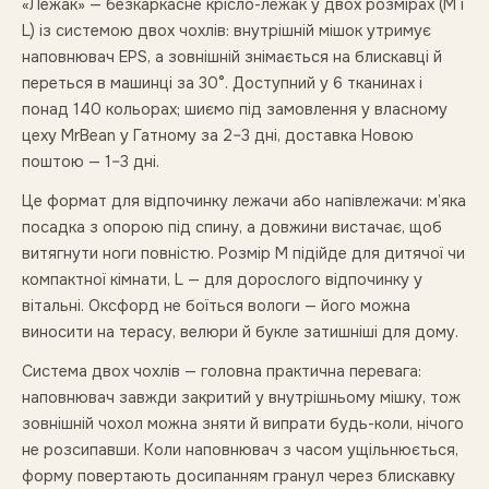
«Лежак» — безкаркасне крісло-лежак у двох розмірах (M і
L) із системою двох чохлів: внутрішній мішок утримує
наповнювач EPS, а зовнішній знімається на блискавці й
переться в машинці за 30°. Доступний у 6 тканинах і
понад 140 кольорах; шиємо під замовлення у власному
цеху MrBean у Гатному за 2–3 дні, доставка Новою
поштою — 1–3 дні.
Це формат для відпочинку лежачи або напівлежачи: м’яка
посадка з опорою під спину, а довжини вистачає, щоб
витягнути ноги повністю. Розмір M підійде для дитячої чи
компактної кімнати, L — для дорослого відпочинку у
вітальні. Оксфорд не боїться вологи — його можна
виносити на терасу, велюри й букле затишніші для дому.
Система двох чохлів — головна практична перевага:
наповнювач завжди закритий у внутрішньому мішку, тож
зовнішній чохол можна зняти й випрати будь-коли, нічого
не розсипавши. Коли наповнювач з часом ущільнюється,
форму повертають досипанням гранул через блискавку