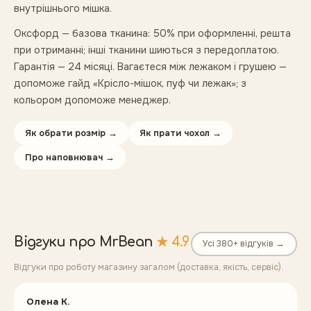
внутрішнього мішка.
Оксфорд — базова тканина: 50% при оформленні, решта
при отриманні; інші тканини шиються з передоплатою.
Гарантія — 24 місяці. Вагаєтеся між лежаком і грушею —
допоможе гайд «Крісло-мішок, пуф чи лежак»; з
кольором допоможе менеджер.
Як обрати розмір →
Як прати чохол →
Про наповнювач →
Відгуки про MrBean
★ 4.9
Усі 380+ відгуків →
Відгуки про роботу магазину загалом (доставка, якість, сервіс).
Олена К.