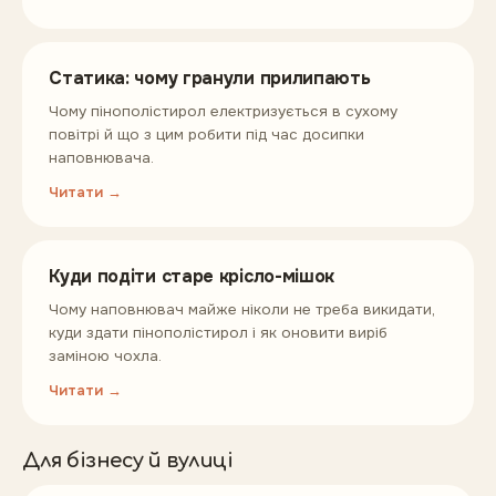
Статика: чому гранули прилипають
Чому пінополістирол електризується в сухому
повітрі й що з цим робити під час досипки
наповнювача.
Читати →
Куди подіти старе крісло-мішок
Чому наповнювач майже ніколи не треба викидати,
куди здати пінополістирол і як оновити виріб
заміною чохла.
Читати →
Для бізнесу й вулиці