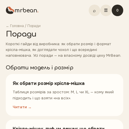
mrbean
.
⌕
☰
0
← Головна
/ Поради
Поради
Короткі гайди від виробника: як обрати розмір і формат
крісла-мішка, як доглядати чохол і що всередині
наповнювача. Усі поради — на власному досвіді цеху MrBean.
Обрати модель і розмір
Як обрати розмір крісла-мішка
Таблиця розмірів за зростом: M, L чи XL — кому який
підходить і що взяти «на всіх».
Читати →
Крісло-мішок, пуф чи лежак: що обрати