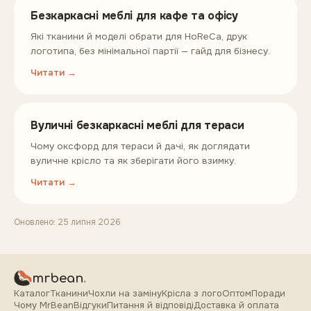
Безкаркасні меблі для кафе та офісу
Які тканини й моделі обрати для HoReCa, друк
логотипа, без мінімальної партії — гайд для бізнесу.
Читати →
Вуличні безкаркасні меблі для тераси
Чому оксфорд для тераси й дачі, як доглядати
вуличне крісло та як зберігати його взимку.
Читати →
Оновлено:
25 липня 2026
mrbean
.
Каталог
Тканини
Чохли на заміну
Крісла з лого
Оптом
Поради
Чому MrBean
Відгуки
Питання й відповіді
Доставка й оплата